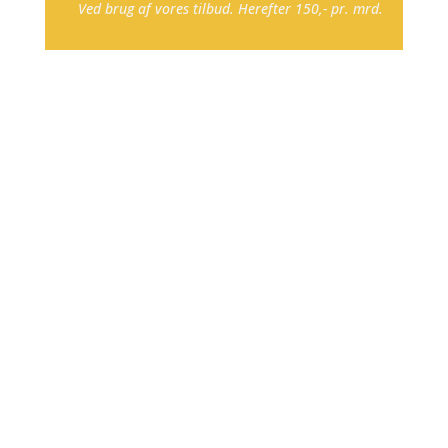
Ved brug af vores tilbud. Herefter 150,- pr. mrd.
Få op til 17.500 kr. pr.
person i fradrag for
installation af din nye
alarm