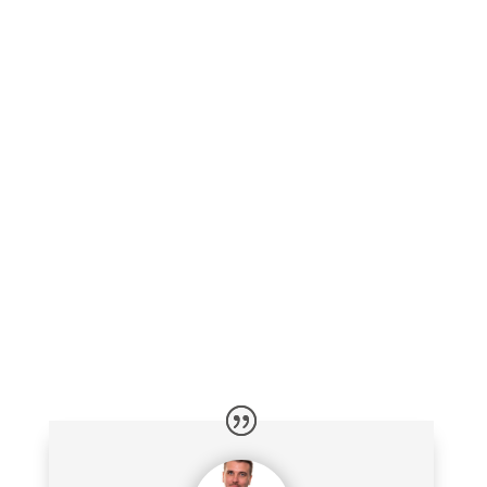
1 x Central
1 x Betjeningspanel
1 x Sirene
1 x Fjernbetjening
3 x Bevægelsesdetektorer
2 x Magnetkontakter
– Alarmskilte efter behov