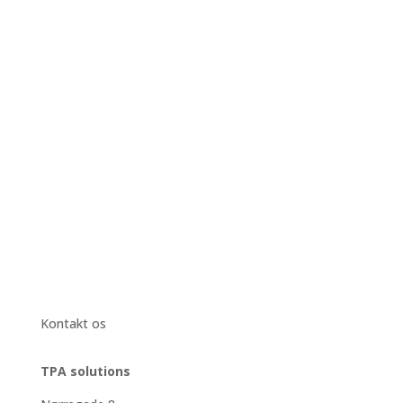
Jeg accepterer vilkårene i
Cookie og
privatlivspolitik
Kontakt mig
=
7 + 15
Kontakt os
TPA solutions