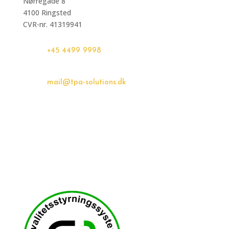
Nørregade 8
4100 Ringsted
CVR-nr. 41319941
+45 4499 9998
mail@tpa-solutions.dk